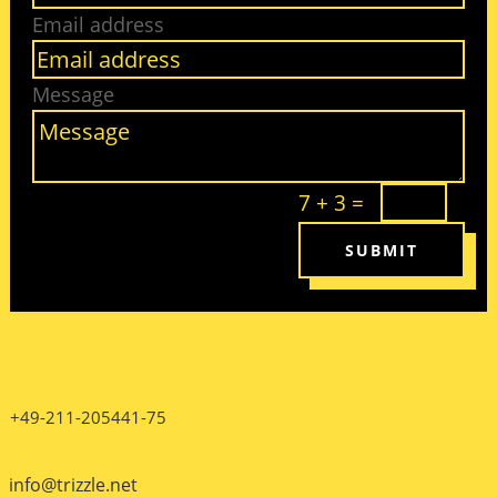
Email address
Message
7 + 3
=
SUBMIT
+49-211-205441-75
info@trizzle.net