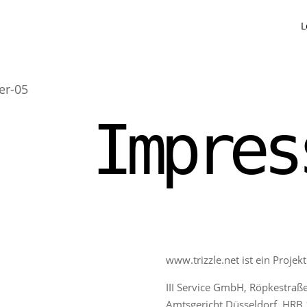
L
Impres
www.trizzle.net ist ein Proje
III Service GmbH, Röpkestraß
Amtsgericht Düsseldorf, HRB