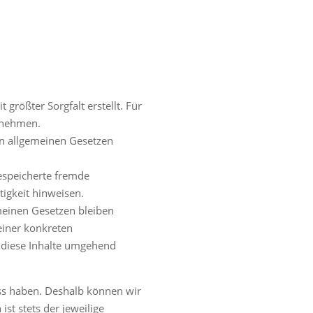
größter Sorgfalt erstellt. Für
ernehmen.
en allgemeinen Gesetzen
gespeicherte fremde
igkeit hinweisen.
meinen Gesetzen bleiben
einer konkreten
 diese Inhalte umgehend
uss haben. Deshalb können wir
st stets der jeweilige