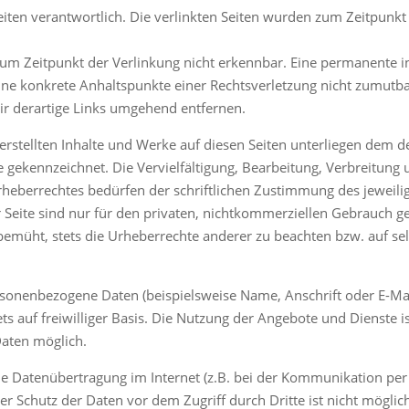
eiten verantwortlich. Die verlinkten Seiten wurden zum Zeitpunkt
um Zeitpunkt der Verlinkung nicht erkennbar. Eine permanente in
 ohne konkrete Anhaltspunkte einer Rechtsverletzung nicht zumut
r derartige Links umgehend entfernen.
 erstellten Inhalte und Werke auf diesen Seiten unterliegen dem 
he gekennzeichnet. Die Vervielfältigung, Bearbeitung, Verbreitung
eberrechtes bedürfen der schriftlichen Zustimmung des jeweilige
eite sind nur für den privaten, nichtkommerziellen Gebrauch ges
bemüht, stets die Urheberrechte anderer zu beachten bzw. auf selb
rsonenbezogene Daten (beispielsweise Name, Anschrift oder E-M
ets auf freiwilliger Basis. Die Nutzung der Angebote und Dienste i
aten möglich.
ie Datenübertragung im Internet (z.B. bei der Kommunikation per 
er Schutz der Daten vor dem Zugriff durch Dritte ist nicht möglic