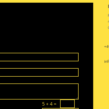
+4
inf
5 + 4
=