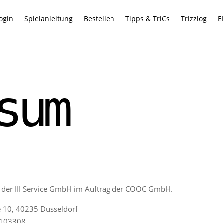
ogin
Spielanleitung
Bestellen
Tipps & TriCs
Trizzlog
E
sum
kt der III Service GmbH im Auftrag der COOC GmbH.
e 10, 40235 Düsseldorf
 103308