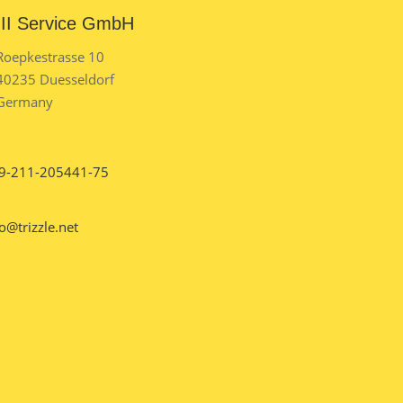
III Service GmbH
Roepkestrasse 10
40235 Duesseldorf
Germany
9-211-205441-75
o@trizzle.net