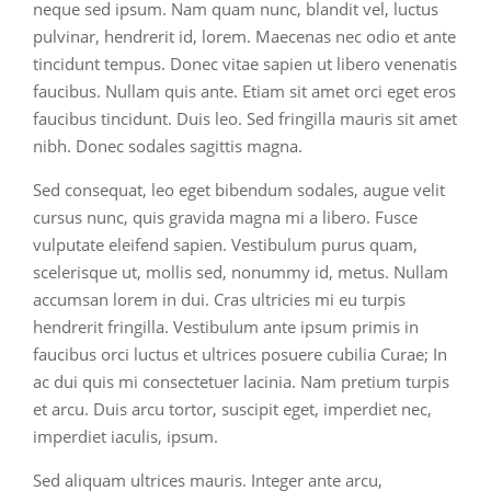
neque sed ipsum. Nam quam nunc, blandit vel, luctus
pulvinar, hendrerit id, lorem. Maecenas nec odio et ante
tincidunt tempus. Donec vitae sapien ut libero venenatis
faucibus. Nullam quis ante. Etiam sit amet orci eget eros
faucibus tincidunt. Duis leo. Sed fringilla mauris sit amet
nibh. Donec sodales sagittis magna.
Sed consequat, leo eget bibendum sodales, augue velit
cursus nunc, quis gravida magna mi a libero. Fusce
vulputate eleifend sapien. Vestibulum purus quam,
scelerisque ut, mollis sed, nonummy id, metus. Nullam
accumsan lorem in dui. Cras ultricies mi eu turpis
hendrerit fringilla. Vestibulum ante ipsum primis in
faucibus orci luctus et ultrices posuere cubilia Curae; In
ac dui quis mi consectetuer lacinia. Nam pretium turpis
et arcu. Duis arcu tortor, suscipit eget, imperdiet nec,
imperdiet iaculis, ipsum.
Sed aliquam ultrices mauris. Integer ante arcu,