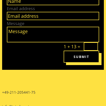
Email address
Message
1 + 13
=
SUBMIT
+49-211-205441-75